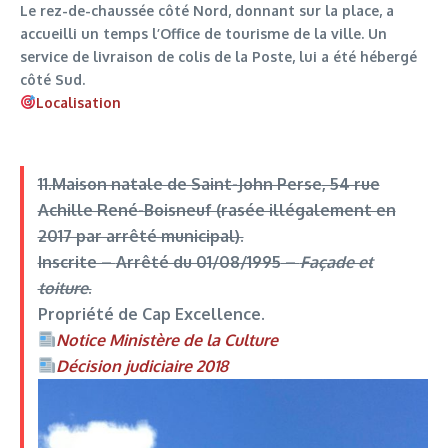
Le rez-de-chaussée côté Nord, donnant sur la place, a
accueilli un temps l’Office de tourisme de la ville. Un
service de livraison de colis de la Poste, lui a été hébergé
côté Sud.
Localisation
11.Maison natale de Saint-John Perse
, 54 rue
Achille René-Boisneuf (rasée illégalement en
2017 par arrêté municipal).
Inscrite –
Arrêté du 01/08/1995
–
Façade et
toiture
.
Propriété de Cap Excellence.
Notice Ministère de la Culture
Décision judiciaire 201
8