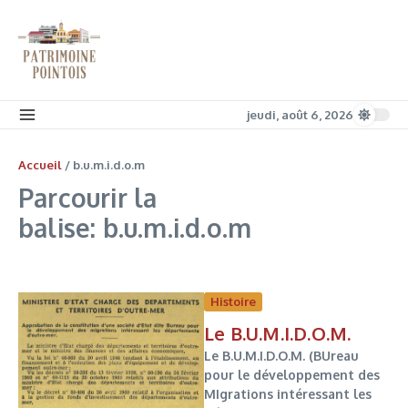
Aller au contenu
jeudi, août 6, 2026
Accueil
/
b.u.m.i.d.o.m
Parcourir la
balise: b.u.m.i.d.o.m
Histoire
Le B.U.M.I.D.O.M.
Le B.U.M.I.D.O.M. (BUreau
pour le développement des
MIgrations intéressant les