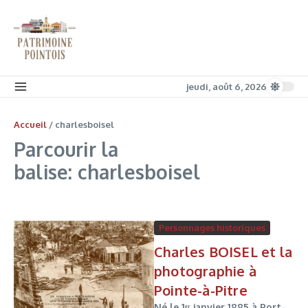
Aller au contenu
jeudi, août 6, 2026
Accueil
/
charlesboisel
Parcourir la
balise: charlesboisel
Personnages historiques
Charles BOISEL et la
photographie à
Pointe-à-Pitre
Né le 1ᵉʳ janvier 1885 à Port-