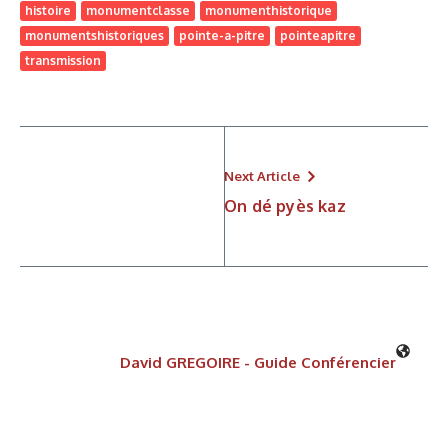
histoire
monumentclasse
monumenthistorique
monumentshistoriques
pointe-a-pitre
pointeapitre
transmission
Next Article
On dé pyès kaz
David GREGOIRE - Guide Conférencier