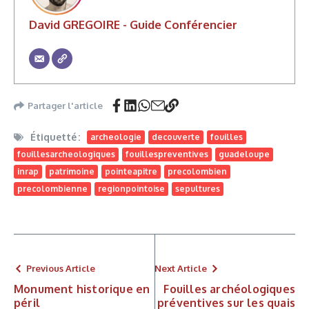
David GREGOIRE - Guide Conférencier
Partager l'article
Étiquetté :
archeologie
decouverte
fouilles
fouillesarcheologiques
fouillespreventives
guadeloupe
inrap
patrimoine
pointeapitre
precolombien
precolombienne
regionpointoise
sepultures
Previous Article
Next Article
Monument historique en
Fouilles archéologiques
péril
préventives sur les quais