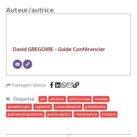
Auteur/autrice
David GREGOIRE - Guide Conférencier
Partager l'article
Étiquetté :
art
artdeco
artnouveau
ciname
guadeloupe
lapwent
larenaissance
patrimoine
patrimoinepointois
pointeapitre
renaissance
theatre