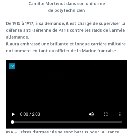
Camille Mortenol dans son uniforme
de polytechnicien
De 1915 à 1917, à sa demande, il est chargé de superviser la
défense anti-aérienne de Paris contre les raids de l’armée
allemande.
Il aura embrassé une brillante et longue carrière militaire
notamment en tant qu’officier de la Marine française.
INA – Frères d’armes : Ils se sont battus pour la France