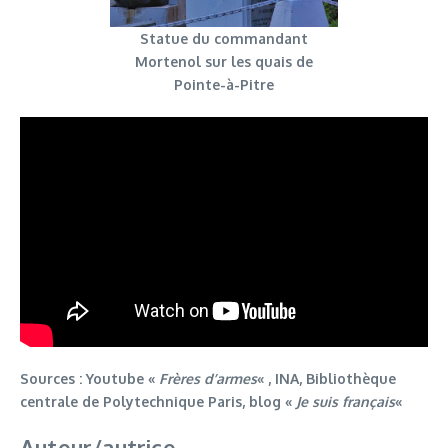
Statue du commandant
Mortenol sur les quais de
Pointe-à-Pitre
Sources : Youtube «
Frères d’armes
« , INA, Bibliothèque
centrale de Polytechnique Paris, blog «
Je suis français
«
Auteur/autrice