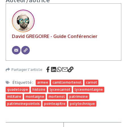
David GREGOIRE - Guide Conférencier
Partager l'article
Étiquetté :
armee
camillemortenol
carnot
guadeloupe
histoire
lyceecarnot
lyceemontaigne
militaire
montaigne
mortenol
patrimoine
patrimoinepointois
pointeapitre
polytechnique